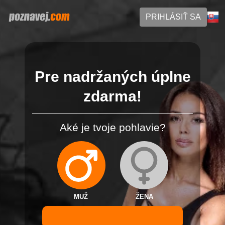
PRIHLÁSIŤ SA
Pre nadržaných úplne
zdarma!
Aké je tvoje pohlavie?
MUŽ
ŽENA