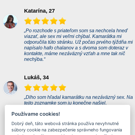
Katarína, 27
„Po rozchode s priateľom som sa nechcela hneď
viazať, ale sex mi veľmi chýbal. Kamarátka mi
odporučila túto stránku. Už počas prvého týždňa mi
napísalo hafo chalanov a s dvoma som doteraz v
kontakte, máme nezáväzný vzťah a mne tak nič
nechýba.“
Lukáš, 34
„Dlho som hľadal kamarátku na nezáväzný sex. Na
tejto zoznamke som ju konečne našiel.
Samozrejme, že som narazil aj na dievčatá, ktoré
Používame cookies!
len sľubovali a nakoniec nič nebolo. Ale po 14
dňoch som našiel super nadržanú dievčinu.
Dobrý deň, táto webová stránka používa nevyhnutné
Odporúčam!“
súbory cookie na zabezpečenie správneho fungovania